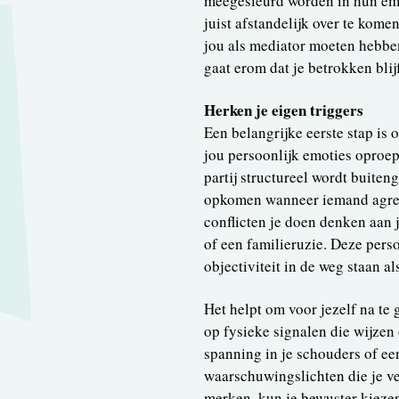
meegesleurd worden in hun emot
juist afstandelijk over te kome
jou als mediator moeten hebben.
gaat erom dat je betrokken blij
Herken je eigen triggers
Een belangrijke eerste stap is
jou persoonlijk emoties oproep
partij structureel wordt buiteng
opkomen wanneer iemand agress
conflicten je doen denken aan 
of een familieruzie. Deze pers
objectiviteit in de weg staan al
Het helpt om voor jezelf na te 
op fysieke signalen die wijzen
spanning in je schouders of ee
waarschuwingslichten die je vert
merken, kun je bewuster kiezen