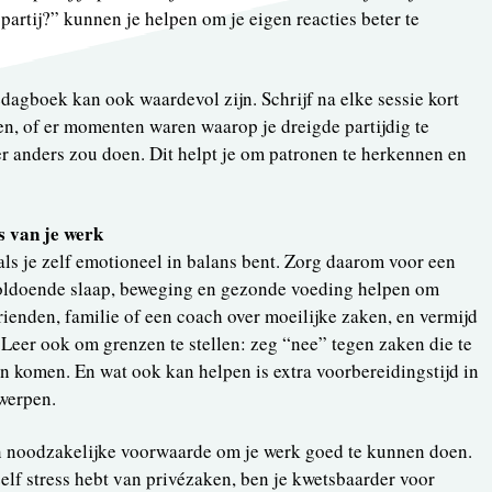
partij?” kunnen je helpen om je eigen reacties beter te
edagboek kan ook waardevol zijn. Schrijf na elke sessie kort
en, of er momenten waren waarop je dreigde partijdig te
r anders zou doen. Dit helpt je om patronen te herkennen en
s van je werk
 als je zelf emotioneel in balans bent. Zorg daarom voor een
 Voldoende slaap, beweging en gezonde voeding helpen om
vrienden, familie of een coach over moeilijke zaken, en vermijd
d. Leer ook om grenzen te stellen: zeg “nee” tegen zaken die te
en komen. En wat ook kan helpen is extra voorbereidingstijd in
werpen.
en noodzakelijke voorwaarde om je werk goed te kunnen doen.
zelf stress hebt van privézaken, ben je kwetsbaarder voor