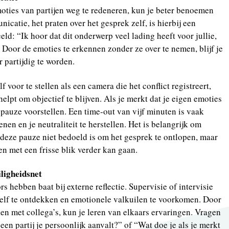
moties van partijen weg te redeneren, kun je beter benoemen
catie, het praten over het gesprek zelf, is hierbij een
ld: “Ik hoor dat dit onderwerp veel lading heeft voor jullie,
 Door de emoties te erkennen zonder ze over te nemen, blijf je
 partijdig te worden.
 voor te stellen als een camera die het conflict registreert,
helpt om objectief te blijven. Als je merkt dat je eigen emoties
 pauze voorstellen. Een time-out van vijf minuten is vaak
en en je neutraliteit te herstellen. Het is belangrijk om
t deze pauze niet bedoeld is om het gesprek te ontlopen, maar
en met een frisse blik verder kan gaan.
iligheidsnet
s hebben baat bij externe reflectie. Supervisie of intervisie
zelf te ontdekken en emotionele valkuilen te voorkomen. Door
n met collega’s, kun je leren van elkaars ervaringen. Vragen
een partij je persoonlijk aanvalt?” of “Wat doe je als je merkt