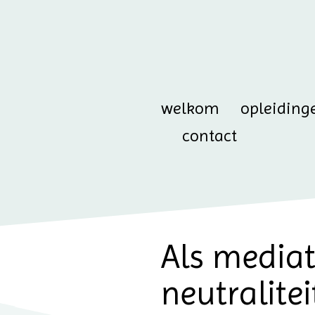
welkom
opleiding
contact
Als media
neutralite