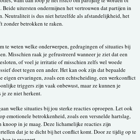
ies, want dan loop je het risico om partijdig te worden of
n. Beide uitersten ondermijnen het vertrouwen dat partijen in
 Neutraliteit is dus niet hetzelfde als afstandelijkheid, het
ft zonder betrokken te raken.
 om te weten welke onderwerpen, gedragingen of situaties bij
en. Misschien raak je gefrustreerd wanneer je ziet dat een
esloten, of voel je irritatie of misschien zelfs wel woede
ief doet tegen een ander. Het kan ook zijn dat bepaalde
je eigen ervaringen, zoals een echtscheiding, een werkconflict
oonlijke triggers zijn vaak onbewust, maar ze kunnen je
s je ze niet herkent.
gaan welke situaties bij jou sterke reacties oproepen. Let ook
 op emotionele betrokkenheid, zoals een versnelde hartslag,
n knoop in je maag. Deze lichamelijke reacties zijn
ellen dat je te dicht bij het conflict komt. Door ze tijdig op te
 hoe je reageert.