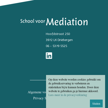
Hoofdstraat 250
3972 LK Driebergen
06 - 5379 5525
Op deze website worden cookies gebruikt om
de gebruikservaring te verbeteren en
statistieken bij te kunnen houden. Door deze
website te gebruiken ga je hiermee akkoord.
Algemene voorwaarden
Disclaimer
Lees meer in de privacyverklaring
Privacy Statement
Cookies
Sluiten