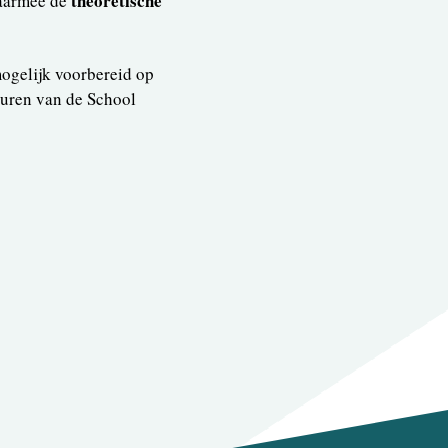
theoretische
waarmee de
ogelijk voorbereid op
euren van de School