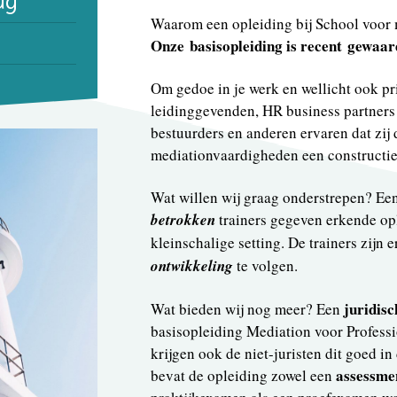
ag
Waarom een opleiding bij School voor
Onze basisopleiding is recent gewaar
Om gedoe in je werk en wellicht ook p
leidinggevenden, HR business partner
bestuurders en anderen ervaren dat zij 
mediationvaardigheden een constructie
Wat willen wij graag onderstrepen? Een 
betrokken
trainers gegeven erkende op
kleinschalige setting. De trainers zijn
ontwikkeling
te volgen.
juridisc
Wat bieden wij nog meer? Een
basisopleiding Mediation voor Profess
krijgen ook de niet-juristen dit goed i
assessme
bevat de opleiding zowel een