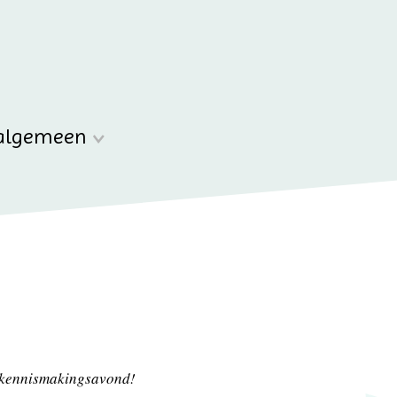
algemeen
 kennismakingsavond!