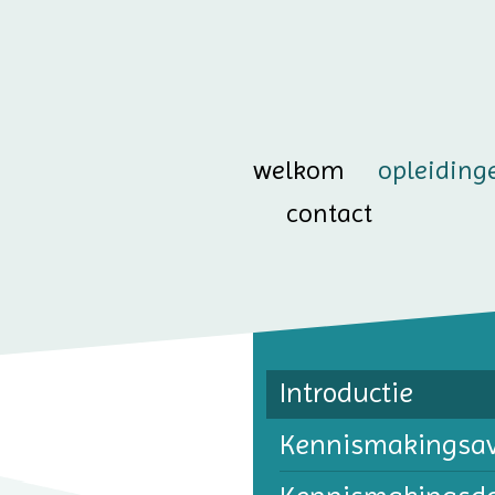
welkom
opleiding
contact
Introductie
Kennis­makings­a