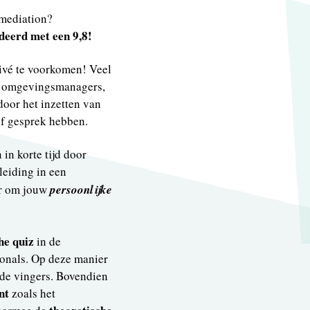
 mediation?
deerd met een 9,8!
rivé te voorkomen! Veel
s omgevingsmanagers,
door het inzetten van
f gesprek hebben.
in korte tijd door
leiding in een
 er om jouw
persoonlijke
he quiz
in de
ionals. Op deze manier
n de vingers. Bovendien
nt
zoals het