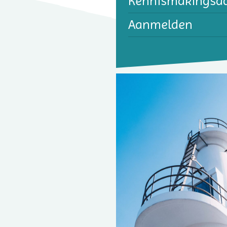
Kennis­makings­d
Aanmelden