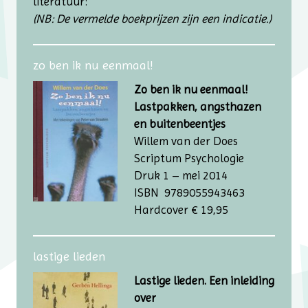
literatuur:
(NB: De vermelde boekprijzen zijn een indicatie.)
zo ben ik nu eenmaal!
Zo ben ik nu eenmaal!
Lastpakken, angsthazen
en buitenbeentjes
Willem van der Does
Scriptum Psychologie
Druk 1 – mei 2014
ISBN 9789055943463
Hardcover € 19,95
lastige lieden
Lastige lieden. Een inleiding
over