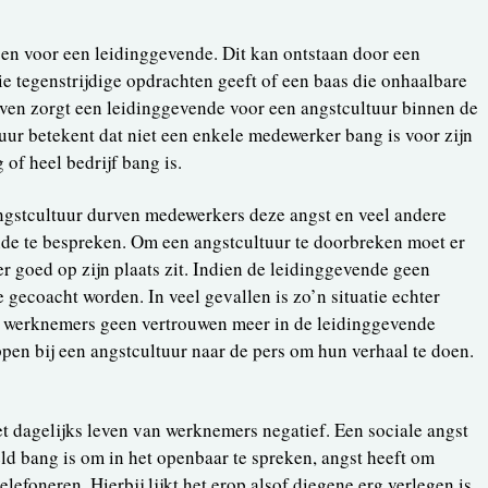
n voor een leidinggevende. Dit kan ontstaan door een
ie tegenstrijdige opdrachten geeft of een baas die onhaalbare
jven zorgt een leidinggevende voor een angstcultuur binnen de
tuur betekent dat niet een enkele medewerker bang is voor zijn
 of heel bedrijf bang is.
angstcultuur durven medewerkers deze angst en veel andere
nde te bespreken. Om een angstcultuur te doorbreken moet er
 goed op zijn plaats zit. Indien de leidinggevende geen
gecoacht worden. In veel gevallen is zo’n situatie echter
de werknemers geen vertrouwen meer in de leidinggevende
en bij een angstcultuur naar de pers om hun verhaal te doen.
t dagelijks leven van werknemers negatief. Een sociale angst
ld bang is om in het openbaar te spreken, angst heeft om
lefoneren. Hierbij lijkt het erop alsof diegene erg verlegen is.