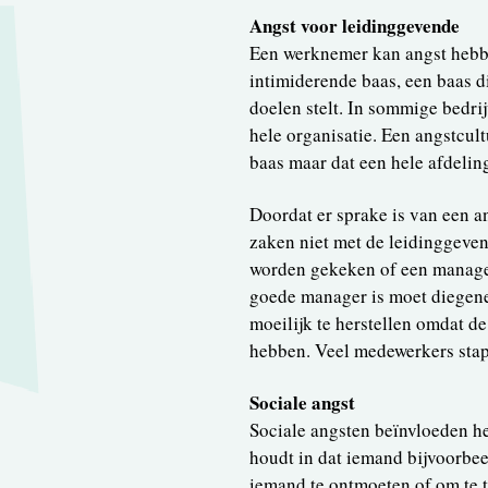
Angst voor leidinggevende
Een werknemer kan angst hebbe
intimiderende baas, een baas d
doelen stelt. In sommige bedri
hele organisatie. Een angstcul
baas maar dat een hele afdeling
Doordat er sprake is van een 
zaken niet met de leidinggeve
worden gekeken of een manager
goede manager is moet diegene 
moeilijk te herstellen omdat 
hebben. Veel medewerkers stapp
Sociale angst
Sociale angsten beïnvloeden he
houdt in dat iemand bijvoorbee
iemand te ontmoeten of om te te