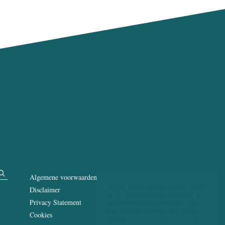
Algemene voorwaarden
Op deze website worden cookies gebruikt
Disclaimer
om de gebruikservaring te verbeteren en
Privacy Statement
statistieken bij te kunnen houden. Door
deze website te gebruiken ga je hiermee
Cookies
akkoord.
Lees meer in de privacyverklaring