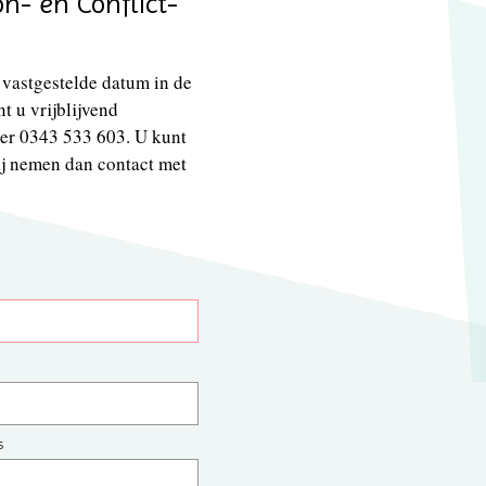
n- en Conflict­
vastgestelde datum in de
t u vrijblijvend
er 0343 533 603. U kunt
ij nemen dan contact met
s