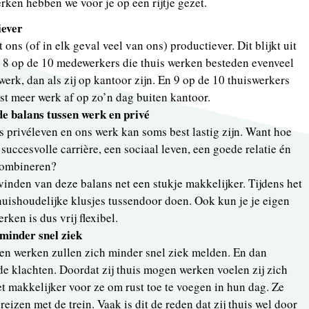
rken hebben we voor je op een rijtje gezet.
iever
ons (of in elk geval veel van ons) productiever. Dit blijkt uit
 8 op de 10 medewerkers die thuis werken besteden evenveel
werk, dan als zij op kantoor zijn. En 9 op de 10 thuiswerkers
ist meer werk af op zo’n dag buiten kantoor.
e balans tussen werk en privé
 privéleven en ons werk kan soms best lastig zijn. Want hoe
uccesvolle carrière, een sociaal leven, een goede relatie én
 combineren?
inden van deze balans net een stukje makkelijker. Tijdens het
huishoudelijke klusjes tussendoor doen. Ook kun je je eigen
ken is dus vrij flexibel.
minder snel ziek
n werken zullen zich minder snel ziek melden. En dan
e klachten. Doordat zij thuis mogen werken voelen zij zich
t makkelijker voor ze om rust toe te voegen in hun dag. Ze
reizen met de trein. Vaak is dit de reden dat zij thuis wel door