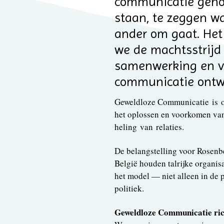
communicatie genoe
staan, te zeggen wa
ander om gaat. He
we de machtsstrijd
samenwerking en ve
communicatie ontwa
Geweldloze Communicatie is on
het oplossen en voorkomen van
heling van relaties.
De belangstelling voor Rosenbe
België houden talrijke organis
het model — niet alleen in de 
politiek.
Geweldloze Communicatie rich