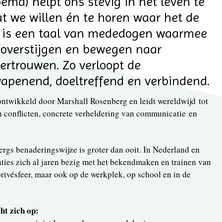
md) helpt ons stevig in het leven te
t we willen én te horen waar het de
t is een taal van mededogen waarmee
 overstijgen en bewegen naar
rtrouwen. Zo verloopt de
penend, doeltreffend en verbindend.
twikkeld door Marshall Rosenberg en leidt wereldwijd tot
 conflicten, concrete verheldering van communicatie en
rgs benaderingswijze is groter dan ooit. In Nederland en
aties zich al jaren bezig met het bekendmaken en trainen van
privésfeer, maar ook op de werkplek, op school en in de
t zich op: