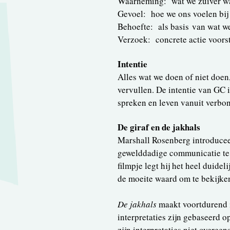
Waarneming: wat we zuiver wa
Gevoel: hoe we ons voelen bij
Behoefte: als basis van wat w
Verzoek: concrete actie voorste
Intentie
Alles wat we doen of niet doen
vervullen. De intentie van GC i
spreken en leven vanuit verbo
De giraf en de jakhals
Marshall Rosenberg introducee
gewelddadige communicatie te v
filmpje legt hij het heel duidel
de moeite waard om te bekijke
De jakhals
maakt voortdurend i
interpretaties zijn gebaseerd o
zijn interpretaties niet overe