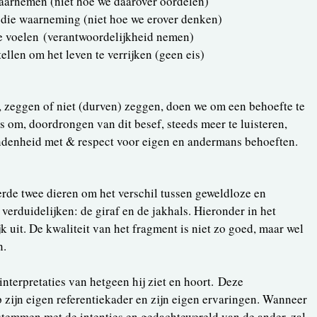
arnemen (niet hoe we daarover oordelen)
 die waarneming (niet hoe we erover denken)
e voelen (verantwoordelijkheid nemen)
llen om het leven te verrijken (geen eis)
, zeggen of niet (durven) zeggen, doen we om een behoefte te
s om, doordrongen van dit besef, steeds meer te luisteren,
ndenheid met & respect voor eigen en andermans behoeften.
rde twee dieren om het verschil tussen geweldloze en
erduidelijken: de giraf en de jakhals. Hieronder in het
ijk uit. De kwaliteit van het fragment is niet zo goed, maar wel
n.
nterpretaties van hetgeen hij ziet en hoort. Deze
p zijn eigen referentiekader en zijn eigen ervaringen. Wanneer
enstemmen met de intenties en gedachtewereld van de ander, zal