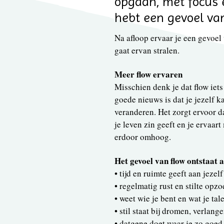
opgaan, met focus e
hebt een gevoel van
Na afloop ervaar je een gevoel
gaat ervan stralen.
Meer flow ervaren
Misschien denk je dat flow iets 
goede nieuws is dat je jezelf k
veranderen. Het zorgt ervoor dat
je leven zin geeft en je ervaart
erdoor omhoog.
Het gevoel van flow ontstaat a
• tijd en ruimte geeft aan jezel
• regelmatig rust en stilte opzo
• weet wie je bent en wat je ta
• stil staat bij dromen, verlang
• datgene doet waar je zo goed i