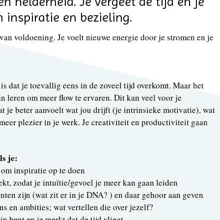
n helderheid. Je vergeet de tijd en je
 inspiratie en bezieling.
 van voldoening. Je voelt nieuwe energie door je stromen en je
is dat je toevallig eens in de zoveel tijd overkomt. Maar het
an leren om meer flow te ervaren. Dit kan veel voor je
 je beter aanvoelt wat jou drijft (je intrinsieke motivatie), wat
 meer plezier in je werk. Je creativiteit en productiviteit gaan
ls je:
f om inspiratie op te doen
ekt, zodat je intuïtie/gevoel je meer kan gaan leiden
lenten zijn (wat zit er in je DNA? ) en daar gehoor aan geven
ens en ambities; wat vertellen die over jezelf?
n bent en je merkt dat de tijd vliegt