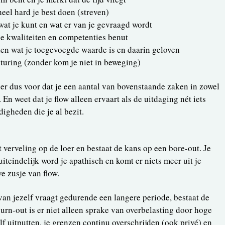
heel hard je best doen (streven)
wat je kunt en wat er van je gevraagd wordt
 je kwaliteiten en competenties benut
zien wat je toegevoegde waarde is en daarin geloven
sturing (zonder kom je niet in beweging)
e er dus voor dat je een aantal van bovenstaande zaken in zowel
 En weet dat je flow alleen ervaart als de uitdaging nét iets
igheden die je al bezit.
gt verveling op de loer en bestaat de kans op een bore-out. Je
uiteindelijk word je apathisch en komt er niets meer uit je
e zusje van flow.
l van jezelf vraagt gedurende een langere periode, bestaat de
urn-out is er niet alleen sprake van overbelasting door hoge
f uitputten, je grenzen continu overschrijden (ook privé) en