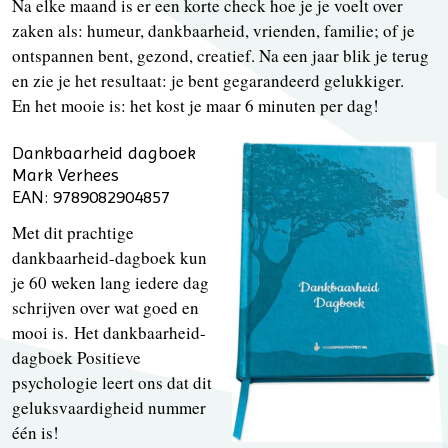
Na elke maand is er een korte check hoe je je voelt over
zaken als: humeur, dankbaarheid, vrienden, familie; of je
ontspannen bent, gezond, creatief. Na een jaar blik je terug
en zie je het resultaat: je bent gegarandeerd gelukkiger.
En het mooie is: het kost je maar 6 minuten per dag!
Dankbaarheid dagboek
Mark Verhees
EAN: 9789082904857
Met dit prachtige
dankbaarheid-dagboek kun
je 60 weken lang iedere dag
schrijven over wat goed en
mooi is. Het dankbaarheid-
dagboek Positieve
psychologie leert ons dat dit
geluksvaardigheid nummer
één is!