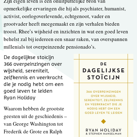
Zijn eigen leven is een onuitputtelijke bron van
opmerkelijke ervaringen die hij als psychiater, humanist,
activist, oorlogoverlevende, echtgenoot, vader en
grootvader heeft meegemaakt en zijn verhalen bieden
troost. Rhee’s wijsheid en inzichten in wat een goed leven
behelst zal bij iedereen een snaar raken, van overspannen
millenials tot overpeinzende pensionado’s.
De dagelijkse stoïcijn
366 overpeinzingen over
wijsheid, sereniteit,
zelfkennis en veerkracht
die je nodig hebt om een
goed leven te leiden
Ryan Holiday
Waarom hebben de grootste
geesten uit de geschiedenis –
van George Washington tot
Frederik de Grote en Ralph