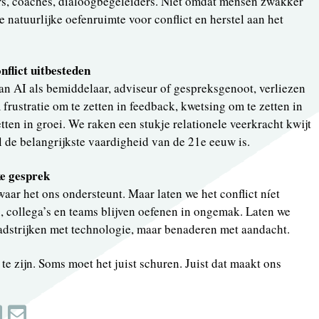
ors, coaches, dialoogbegeleiders. Niet omdat mensen zwakker
 natuurlijke oefenruimte voor conflict en herstel aan het
nflict uitbesteden
an AI als bemiddelaar, adviseur of gespreksgenoot, verliezen
rustratie om te zetten in feedback, kwetsing om te zetten in
tten in groei. We raken een stukje relationele veerkracht kwijt
el de belangrijkste vaardigheid van de 21e eeuw is.
ke gesprek
aar het ons ondersteunt. Maar laten we het conflict níet
, collega’s en teams blijven oefenen in ongemak. Laten we
adstrijken met technologie, maar benaderen met aandacht.
 te zijn. Soms moet het juist schuren. Juist dat maakt ons