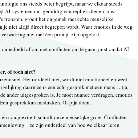
hnologie ons steeds beter begrijpt, maar we elkaar steeds
wijl AI-systemen ons geduldig van repliek dienen, ons
lfs troosten, groeit het ongemak met echte menselijke
je niet altijd direct begrepen wordt. Waar emoties in de weg
 verwarring niet met één prompt zijn opgelost.
e onbedoeld af om met conflicten om te gaan, juist omdat AI
r, of toch niet?
azendsnel. Het oordeelt niet, wordt niet emotioneel en weet
 vergelijking daarmee is een echt gesprek met een mens… tja,
de ander uitgesproken is. Je moet nuance verdragen, emoties
 Een gesprek kan mislukken. Of pijn doen.
ie en complexiteit, schuilt onze menselijke groei. Conflicten
amenleving – ze zijn onderdeel van hoe we elkaar leren