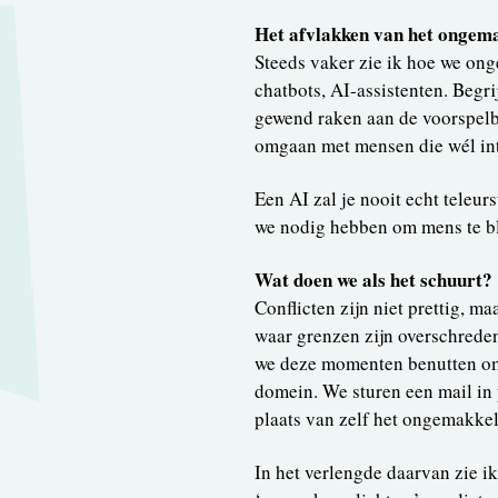
Het afvlakken van het ongem
Steeds vaker zie ik hoe we on
chatbots, AI-assistenten. Begri
gewend raken aan de voorspelba
omgaan met mensen die wél int
Een AI zal je nooit echt teleur
we nodig hebben om mens te bl
Wat doen we als het schuurt?
Conflicten zijn niet prettig, m
waar grenzen zijn overschreden 
we deze momenten benutten om t
domein. We sturen een mail in
plaats van zelf het ongemakkel
In het verlengde daarvan zie i