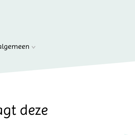
algemeen
agt deze