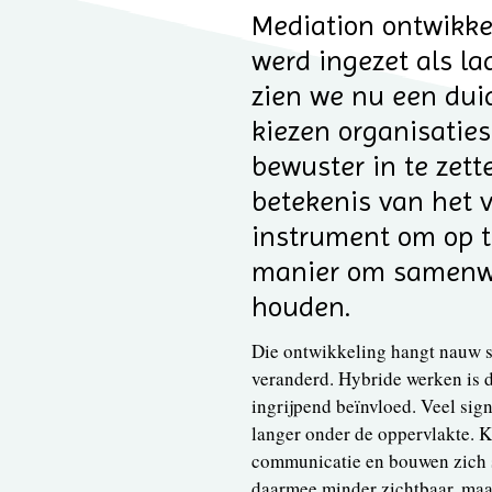
Mediation ontwikkel
werd ingezet als laa
zien we nu een duid
kiezen organisatie
bewuster in te zet
betekenis van het v
instrument om op t
manier om samenwe
houden.
Die ontwikkeling hangt nauw s
veranderd. Hybride werken is
ingrijpend beïnvloed. Veel sig
langer onder de oppervlakte. Kl
communicatie en bouwen zich s
daarmee minder zichtbaar, maa