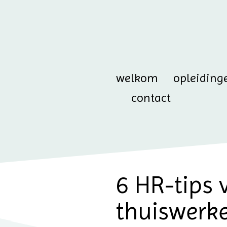
welkom
opleiding
contact
6 HR-tips 
thuiswerk