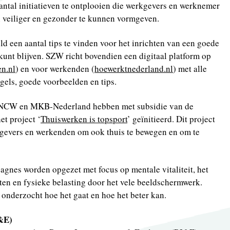
aantal initiatieven te ontplooien die werkgevers en werknemer
 veiliger en gezonder te kunnen vormgeven.
ld een aantal tips te vinden voor het inrichten van een goede
 kunt blijven. SZW richt bovendien een digitaal platform op
n.nl
) en voor werkenden (
hoewerktnederland.nl
) met alle
egels, goede voorbeelden en tips.
NCW en MKB-Nederland hebben met subsidie van de
t project ‘
Thuiswerken is topsport
’ geïnitieerd. Dit project
kgevers en werkenden om ook thuis te bewegen en om te
gnes worden opgezet met focus op mentale vitaliteit, het
en en fysieke belasting door het vele beeldschermwerk.
onderzocht hoe het gaat en hoe het beter kan.
I&E)