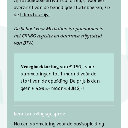
zijn studieboeken (van ca. € 265,-). Voor een
overzicht van de benodigde studieboeken, zie
de
Literatuurlijst
.
De School voor Mediation is opgenomen in
het
CRKBO
register en daarmee vrijgesteld
van BTW.
Vroegboekkorting
van € 150,- voor
aanmeldingen tot 1 maand vóór de
start van de opleiding. De prijs is dan
4.845
geen € 4.995,- maar €
,-!
kennismakingsgesprek
Na een aanmelding voor de basis­opleiding