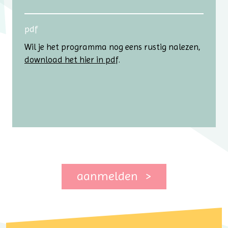
pdf
Wil je het programma nog eens rustig nalezen,
download het hier in pd
f.
aanmelden