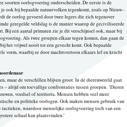
e soorten oorlogvoering onderscheiden. De eerste is de
 je ook bij bepaalde natuurvolken tegenkomt, zoals op Nieuw-
rdt de oorlog gevoerd door twee legers die zich tegenover
amde geregelde veldslag is de manier waarop de geciviliseerde
. Bij een aantal primaten zie je dit verschijnsel ook, maar bij
orlogvoering. Als twee groepen elkaar tegen komen, dan gaan de
bij het vrijwel nooit tot een gevecht komt. Ook bepaalde
le vorm, waarbij ze door machtsvertoon elkaars lef en kracht
 moordenaar
n, maar de verschillen blijven groot. In de dierenwereld gaat
s – altijd om toevallige confrontaties tussen groepen. ‘Dieren
ouwen, voedsel of territoria. Mensen hebben veel meer
listische en politieke oorlogen. Ook maken mensen gebruik van
tactieken, waardoor menselijke oorlogvoering toch van een
grotere schaal kan plaatsvinden.’