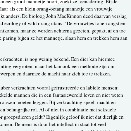
an een groot mannetje hoort, zoekt ze toenadering. Bij de
 Maar als een klein orang-oetang mannetje een vrouwtje
trekt anders. De bioloog John MacKinnon deed daarvan verslag
and ecology of wild orang utans: ‘De vrouwtjes tonen angst en
ntkomen, maar ze worden achterna gezeten, gepakt, af en toe
e paring bijten ze het mannetje, slaan hem en trekken hem aan
erkrachten, is nog weinig bekend. Een dier kan hiermee
lanting vergroten, maar het kan ook een methode zijn om
rwerpen en daarmee de macht naar zich toe te trekken.
uber verkrachten vooral gefrustreerde en labiele mensen:
kkelde mannen die in een fantasiewereld leven en niet weten
rouwen moeten leggen. Bij verkrachting speelt macht en
en belangrijke rol. Al of niet in combinatie met seksuele
 groepsdieren geldt? Eigenlijk geloof ik niet dat dierlijk en
men. De mens is door het intellect in staat tot veel