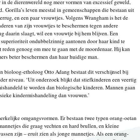
r in de dierenwereld nog meer vormen van excessief geweld,
. Gorilla’s leven meestal in gemeenschappen die bestaan uit
verrug, en een paar vrouwtjes. Volgens Wrangham is het de
nderen van zijn vrouwtjes te beschermen tegen andere
rug daarin slaagt, wil een vrouwtje bij hem blijven. Een
 superioriteit ondubbelzinnig aantonen door haar kind te
at reden genoeg om mee te gaan met de moordenaar. Hij kan
ers beter beschermen dan haar huidige man.
 bioloog-etholoog Otto Adang bestaat dit verschijnsel bij
er niveau. ‘Uit onderzoek blijkt dat stiefkinderen een veertig
mishandeld te worden dan biologische kinderen. Mannen gaan
fysieke kindermishandeling dan vrouwen.’
rkelijke omgangsvormen. Er bestaan twee typen orang-oetan
mannetjes die graag vechten en hard brullen, en kleine
assen zijn – eruit zien als jonge mannetjes. Als een orang-