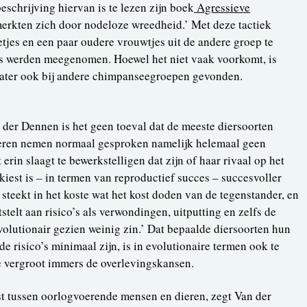
eschrijving hiervan is te lezen zijn boek
Agressieve
erkten zich door nodeloze wreedheid.’ Met deze tactiek
etjes en een paar oudere vrouwtjes uit de andere groep te
s werden meegenomen. Hoewel het niet vaak voorkomt, is
later ook bij andere chimpanseegroepen gevonden.
der Dennen is het geen toeval dat de meeste diersoorten
ieren nemen normaal gesproken namelijk helemaal geen
 erin slaagt te bewerkstelligen dat zijn of haar rivaal op het
iest is – in termen van reproductief succes – succesvoller
e steekt in het koste wat het kost doden van de tegenstander, en
stelt aan risico’s als verwondingen, uitputting en zelfs de
volutionair gezien weinig zin.’ Dat bepaalde diersoorten hun
 risico’s minimaal zijn, is in evolutionaire termen ook te
e vergroot immers de overlevingskansen.
 tussen oorlogvoerende mensen en dieren, zegt Van der