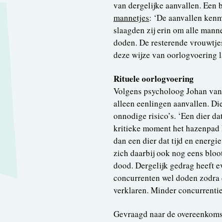
van dergelijke aanvallen. Een b
mannetjes
: ‘De aanvallen kenm
slaagden zij erin om alle mann
doden. De resterende vrouwtje
deze wijze van oorlogvoering 
Rituele oorlogvoering
Volgens psycholoog Johan van 
alleen eenlingen aanvallen. D
onnodige risico’s. ‘Een dier dat
kritieke moment het hazenpad k
dan een dier dat tijd en energi
zich daarbij ook nog eens bloot
dood. Dergelijk gedrag heeft e
concurrenten wel doden zodra de
verklaren. Minder concurrenti
Gevraagd naar de overeenkomst