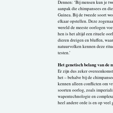
Dennen: ‘Bij mensen kun je twe
aanpak die chimpansees en die
Guinea. Bij de tweede soort wo
elkaar opstellen. Deze zogena
wereld de meeste oorlogen voert
hen is het altijd een rituele o
dieren dreigen en bluffen, waar
natuurvolken kennen deze ritue
testen.’
Het genetisch belang van de
Er zijn dus zeker overeenkomste
het – behalve bij de chimpansee
kennen alleen conflicten om vr
soorten oorlog, zoals imperia
wapentechnologie en complexe 
heel andere orde is en op veel 