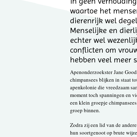
in geen verhouding
waartoe het mensen
dierenrijk wel dege
Menselijke en dierl
echter wel wezenlij
conflicten om vrouw
hebben veel meer so
Apenonderzoekster Jane Goodal
chimpansees blijken in staat t
apenkolonie die vreedzaam sam
moment toch spanningen en vi
een klein groepje chimpansees 
groep binnen.
Zodra zij een lid van de ander
hun soortgenoot op brute wijz