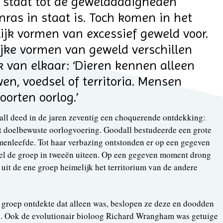
 staat tot de gewelddadigheden
ras in staat is. Toch komen in het
lijk vormen van excessief geweld voor.
ijke vormen van geweld verschillen
k van elkaar: ‘Dieren kennen alleen
en, voedsel of territoria. Mensen
orten oorlog.’
l deed in de jaren zeventig een choquerende ontdekking:
ot doelbewuste oorlogvoering. Goodall bestudeerde een grote
enleefde. Tot haar verbazing ontstonden er op een gegeven
el de groep in tweeën uiteen. Op een gegeven moment drong
uit de ene groep heimelijk het territorium van de andere
e groep ontdekte dat alleen was, beslopen ze deze en doodden
e. Ook de evolutionair bioloog Richard Wrangham was getuige