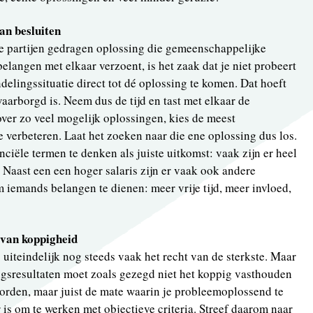
an besluiten
e partijen gedragen oplossing die gemeenschappelijke
belangen met elkaar verzoent, is het zaak dat je niet probeert
elingssituatie direct tot dé oplossing te komen. Dat hoeft
ewaarborgd is. Neem dus de tijd en tast met elkaar de
ver zo veel mogelijk oplossingen, kies de meest
e verbeteren. Laat het zoeken naar die ene oplossing dus los.
anciële termen te denken als juiste uitkomst: vaak zijn er heel
 Naast een een hoger salaris zijn er vaak ook andere
iemands belangen te dienen: meer vrije tijd, meer invloed,
s van koppigheid
s uiteindelijk nog steeds vaak het recht van de sterkste. Maar
gsresultaten moet zoals gezegd niet het koppig vasthouden
orden, maar juist de mate waarin je probleemoplossend te
 is om te werken met objectieve criteria. Streef daarom naar