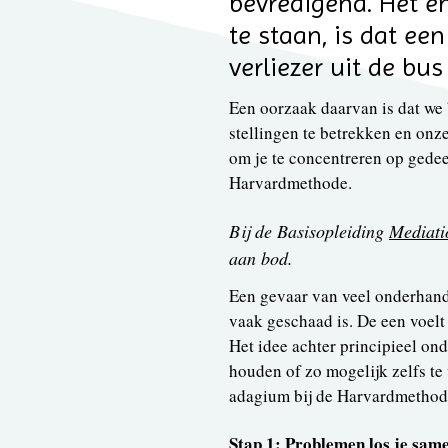
bevredigend. Het eni
te staan, is dat een
verliezer uit de bus
Een oorzaak daarvan is dat we 
stellingen te betrekken en onze
om je te concentreren op gede
Harvardmethode.
Bij de Basisopleiding
Mediati
aan bod.
Een gevaar van veel onderhandel
vaak geschaad is. De een voelt z
Het idee achter principieel ond
houden of zo mogelijk zelfs te 
adagium bij de Harvardmethode
Stap 1: Problemen los je sam