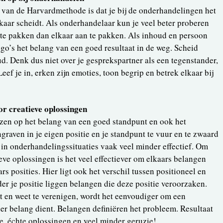
 van de Harvardmethode is dat je bij de onderhandelingen het
aar scheidt. Als onderhandelaar kun je veel beter proberen
te pakken dan elkaar aan te pakken. Als inhoud en persoon
ego’s het belang van een goed resultaat in de weg. Scheid
. Denk dus niet over je gesprekspartner als een tegenstander,
eef je in, erken zijn emoties, toon begrip en betrek elkaar bij
or creatieve oplossingen
zen op het belang van een goed standpunt en ook het
graven in je eigen positie en je standpunt te vuur en te zwaard
in onderhandelingssituaties vaak veel minder effectief. Om
eve oplossingen is het veel effectiever om elkaars belangen
ars posities. Hier ligt ook het verschil tussen positioneel en
er je positie liggen belangen die deze positie veroorzaken.
pt en weet te verenigen, wordt het eenvoudiger om een
er belang dient. Belangen definiëren het probleem. Resultaat
e, échte oplossingen en veel minder geruzie!