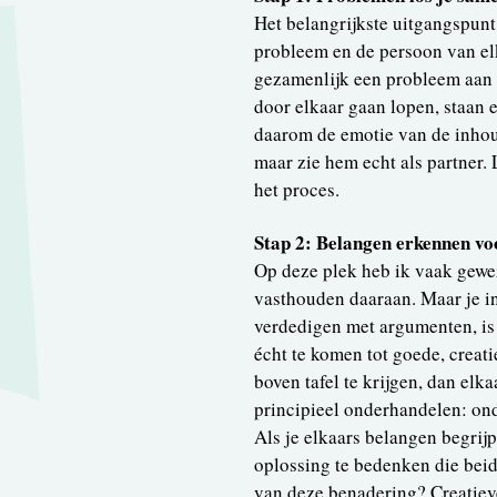
Het belangrijkste uitgangspunt
probleem en de persoon van elk
gezamenlijk een probleem aan 
door elkaar gaan lopen, staan 
daarom de emotie van de inhoud
maar zie hem echt als partner. L
het proces.
Stap 2: Belangen erkennen vo
Op deze plek heb ik vaak gewe
vasthouden daaraan. Maar je in
verdedigen met argumenten, is 
écht te komen tot goede, creati
boven tafel te krijgen, dan elka
principieel onderhandelen: ond
Als je elkaars belangen begrij
oplossing te bedenken die beid
van deze benadering? Creatiev