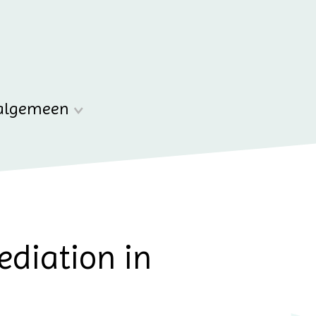
algemeen
diation in