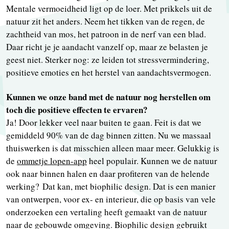
Mentale vermoeidheid ligt op de loer. Met prikkels uit de
natuur zit het anders. Neem het tikken van de regen, de
zachtheid van mos, het patroon in de nerf van een blad.
Daar richt je je aandacht vanzelf op, maar ze belasten je
geest niet. Sterker nog: ze leiden tot stressvermindering,
positieve emoties en het herstel van aandachtsvermogen.
Kunnen we onze band met de natuur nog herstellen om
toch die positieve effecten te ervaren?
Ja! Door lekker veel naar buiten te gaan. Feit is dat we
gemiddeld 90% van de dag binnen zitten. Nu we massaal
thuiswerken is dat misschien alleen maar meer. Gelukkig is
de
ommetje lopen-app
heel populair. Kunnen we de natuur
ook naar binnen halen en daar profiteren van de helende
werking? Dat kan, met biophilic design. Dat is een manier
van ontwerpen, voor ex- en interieur, die op basis van vele
onderzoeken een vertaling heeft gemaakt van de natuur
naar de gebouwde omgeving. Biophilic design gebruikt